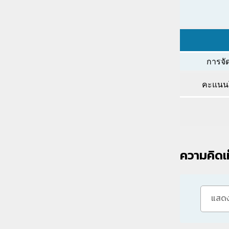
การจัด
คะแน
ความคิดเ