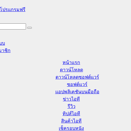
ะบบ
มาชิก
หน้าแรก
ดาวน์โหลด
ดาวน์โหลดซอฟต์แวร์
ซอฟต์แวร์
แอปพลิเคชันบนมือถือ
ข่าวไอที
รีวิว
ทิปส์ไอที
สินค้าไอที
เช็ครอบหนัง