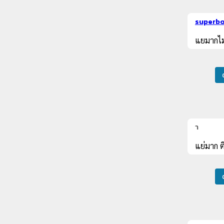
superb
แยมากไมม
า
แย่มาก ต