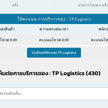
ครั้ง
จากการโหวต 0 ครั้ง
ให้คะแนน การบริการของ : TP Logistics
ส่งสินค้า
ความตรงต่อเวลา
พนัก
นโหวต
0.00
คะแนนโหวต
0.00
คะแนนโ
ร่วมโหวตให้คะแนน TP Logistics
ห็นต่อการบริการของ : TP Logistics (
430
)